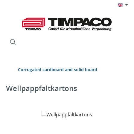
Skip to main content
Corrugated cardboard and solid board
Wellpappfaltkartons
Skip image gallery