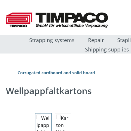
ip to main content
Skip to search
Skip to main navigation
Strapping systems
Repair
Stapl
Shipping supplies
Corrugated cardboard and solid board
Wellpappfaltkartons
Skip image gallery