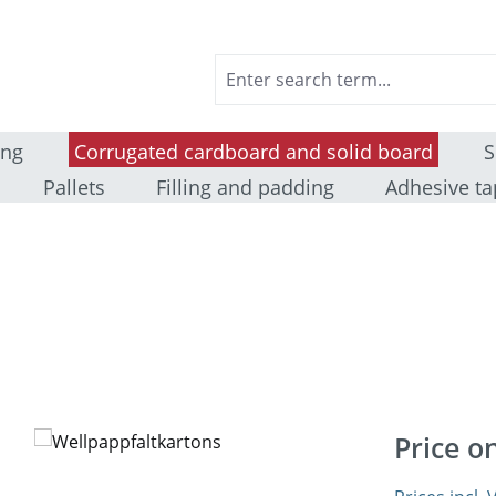
ing
Corrugated cardboard and solid board
S
Pallets
Filling and padding
Adhesive ta
Price o