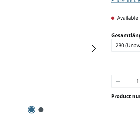
Prices incl.
Available 
Select
Gesamtlän
Product 
Product n