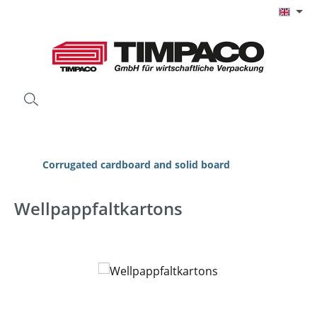
Skip to main content
Corrugated cardboard and solid board
Wellpappfaltkartons
Skip image gallery