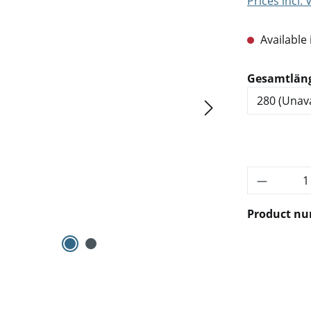
Prices incl.
Available 
Select
Gesamtlän
Product 
Product n