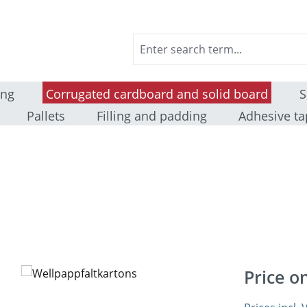
ing
Corrugated cardboard and solid board
S
Pallets
Filling and padding
Adhesive ta
Price o