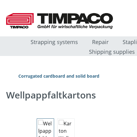
ip to main content
Skip to search
Skip to main navigation
Strapping systems
Repair
Stapl
Shipping supplies
Corrugated cardboard and solid board
Wellpappfaltkartons
Skip image gallery