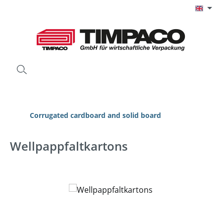
Skip to main content
Corrugated cardboard and solid board
Wellpappfaltkartons
Skip image gallery