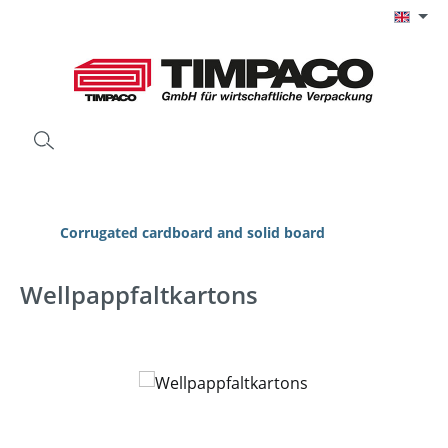
Skip to main content
Corrugated cardboard and solid board
Wellpappfaltkartons
Skip image gallery