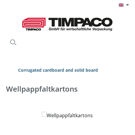
Skip to main content
Corrugated cardboard and solid board
Wellpappfaltkartons
Skip image gallery