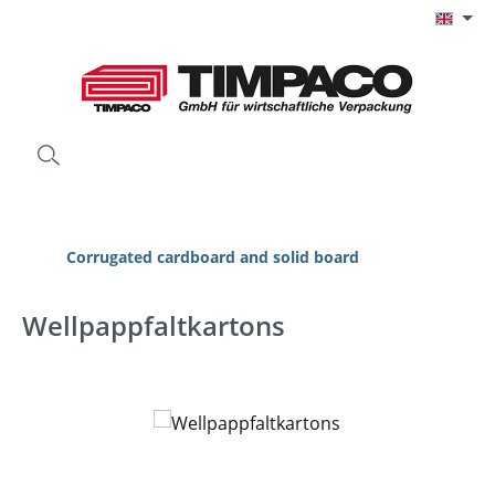
Skip to main content
Corrugated cardboard and solid board
Wellpappfaltkartons
Skip image gallery