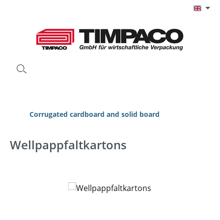
Skip to main content
Corrugated cardboard and solid board
Wellpappfaltkartons
Skip image gallery