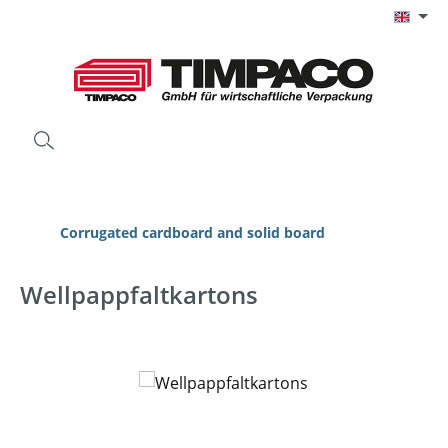
Skip to main content
Corrugated cardboard and solid board
Wellpappfaltkartons
Skip image gallery