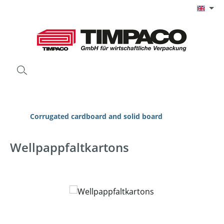
Skip to main content
Corrugated cardboard and solid board
Wellpappfaltkartons
Skip image gallery