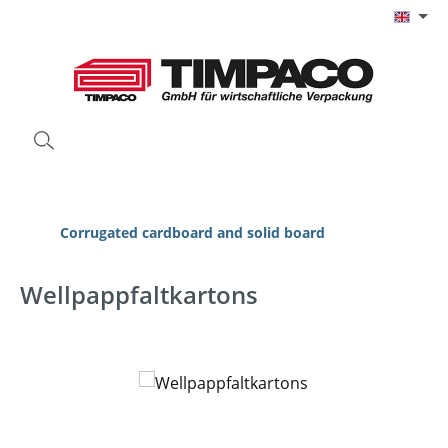
Skip to main content
Corrugated cardboard and solid board
Wellpappfaltkartons
Skip image gallery