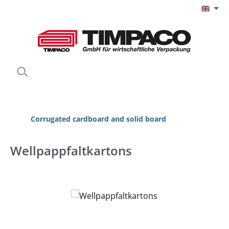
Skip to main content
Corrugated cardboard and solid board
Wellpappfaltkartons
Skip image gallery