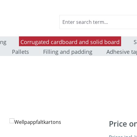
ing
Corrugated cardboard and solid board
S
Pallets
Filling and padding
Adhesive ta
Price o