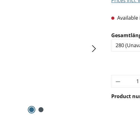
Prices incl.
Available 
Select
Gesamtlän
Product 
Product n