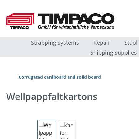
ip to main content
Skip to search
Skip to main navigation
Strapping systems
Repair
Stapl
Shipping supplies
Corrugated cardboard and solid board
Wellpappfaltkartons
Skip image gallery