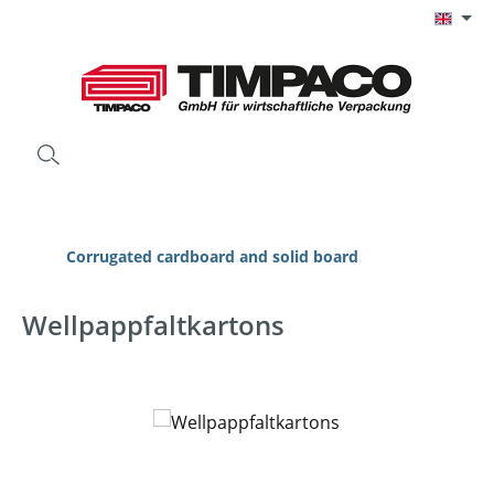
Skip to main content
Corrugated cardboard and solid board
Wellpappfaltkartons
Skip image gallery