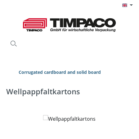
Skip to main content
Corrugated cardboard and solid board
Wellpappfaltkartons
Skip image gallery