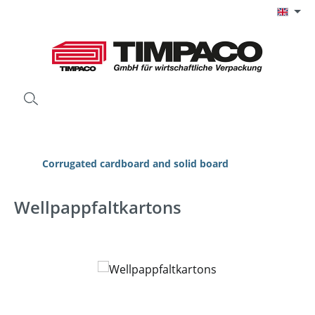
Skip to main content
Corrugated cardboard and solid board
Wellpappfaltkartons
Skip image gallery