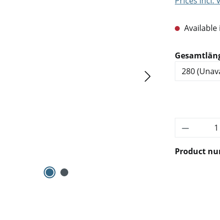
Prices incl.
Available 
Select
Gesamtlän
Product 
Product n