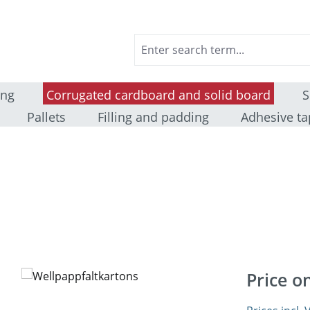
ing
Corrugated cardboard and solid board
S
Pallets
Filling and padding
Adhesive ta
Price o