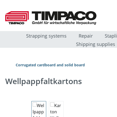
ip to main content
Skip to search
Skip to main navigation
Strapping systems
Repair
Stapl
Shipping supplies
Corrugated cardboard and solid board
Wellpappfaltkartons
Skip image gallery