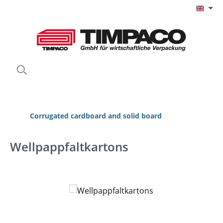
Skip to main content
Corrugated cardboard and solid board
Wellpappfaltkartons
Skip image gallery