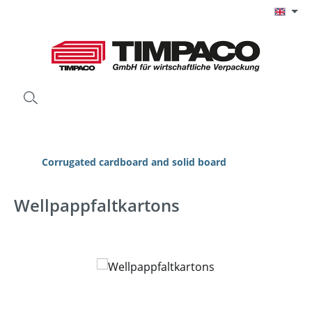
Skip to main content
Corrugated cardboard and solid board
Wellpappfaltkartons
Skip image gallery