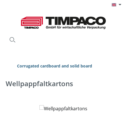
Skip to main content
Corrugated cardboard and solid board
Wellpappfaltkartons
Skip image gallery