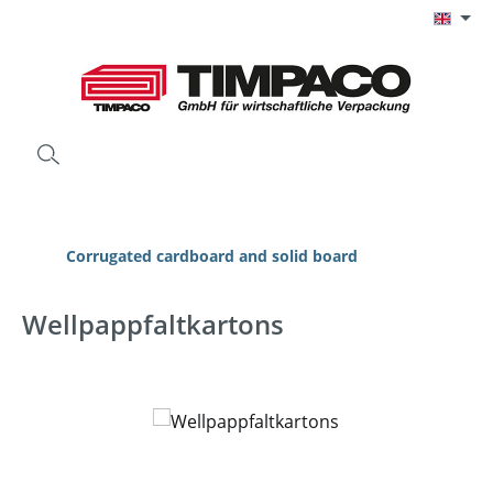
Skip to main content
Corrugated cardboard and solid board
Wellpappfaltkartons
Skip image gallery