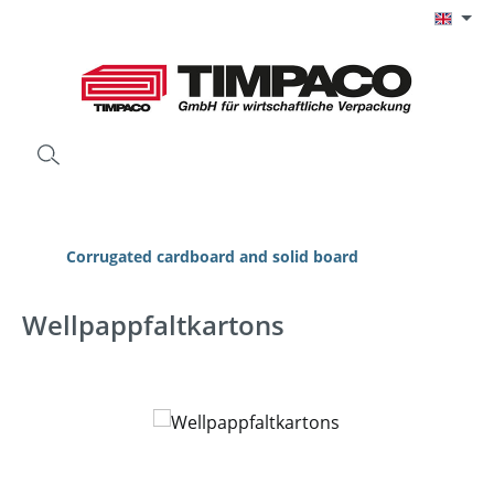
Skip to main content
Corrugated cardboard and solid board
Wellpappfaltkartons
Skip image gallery