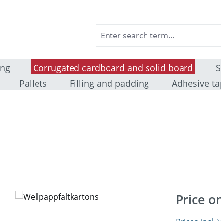
ing
Corrugated cardboard and solid board
S
Pallets
Filling and padding
Adhesive ta
Price o