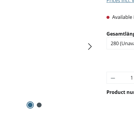
Prices incl.
Available 
Select
Gesamtlän
Product 
Product n