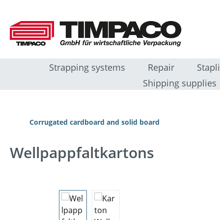
ip to main content
Skip to search
Skip to main navigation
Strapping systems
Repair
Stapl
Shipping supplies
Corrugated cardboard and solid board
Wellpappfaltkartons
Skip image gallery