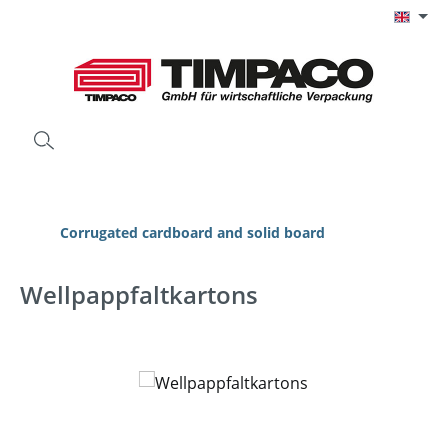
Skip to main content
Corrugated cardboard and solid board
Wellpappfaltkartons
Skip image gallery