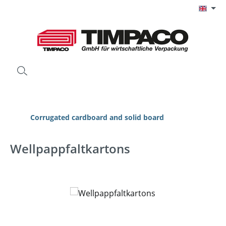
Skip to main content
Corrugated cardboard and solid board
Wellpappfaltkartons
Skip image gallery