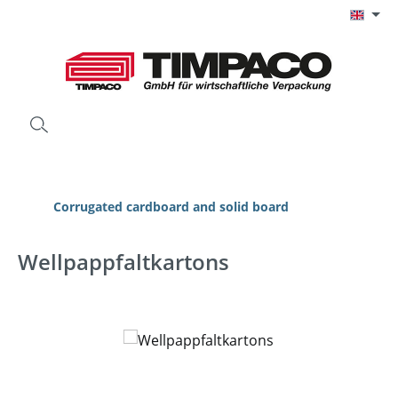
Skip to main content
Corrugated cardboard and solid board
Wellpappfaltkartons
Skip image gallery