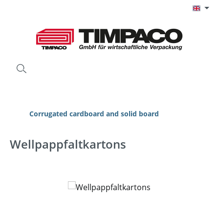
Skip to main content
Corrugated cardboard and solid board
Wellpappfaltkartons
Skip image gallery