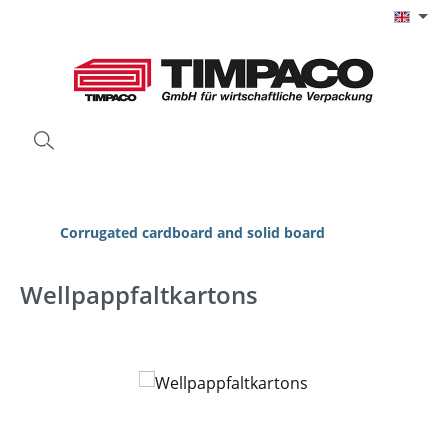
Skip to main content
Corrugated cardboard and solid board
Wellpappfaltkartons
Skip image gallery