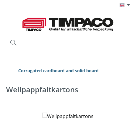
Skip to main content
Corrugated cardboard and solid board
Wellpappfaltkartons
Skip image gallery