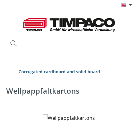
Skip to main content
Corrugated cardboard and solid board
Wellpappfaltkartons
Skip image gallery