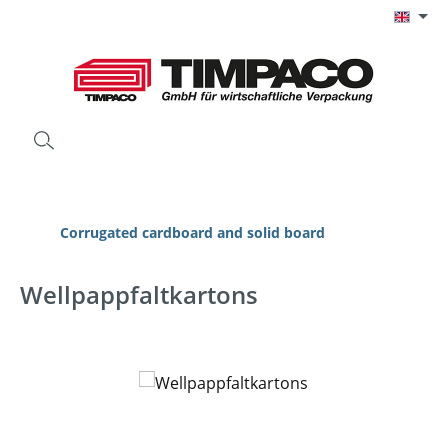
Skip to main content
Corrugated cardboard and solid board
Wellpappfaltkartons
Skip image gallery