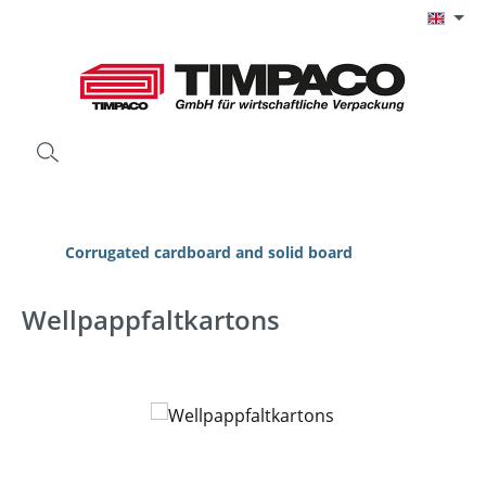
Skip to main content
Corrugated cardboard and solid board
Wellpappfaltkartons
Skip image gallery