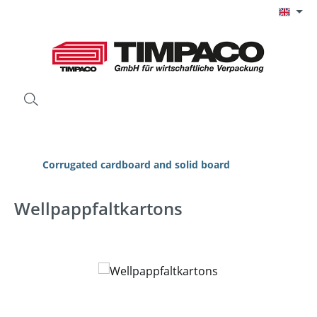
Skip to main content
Corrugated cardboard and solid board
Wellpappfaltkartons
Skip image gallery