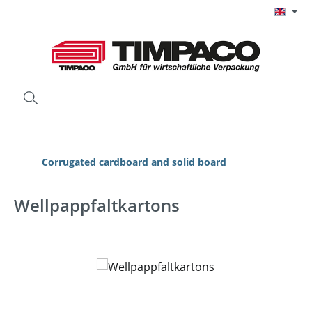
Skip to main content
Corrugated cardboard and solid board
Wellpappfaltkartons
Skip image gallery