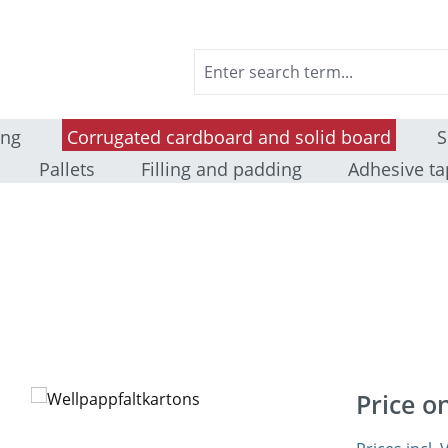
ing
Corrugated cardboard and solid board
S
Pallets
Filling and padding
Adhesive ta
Price o