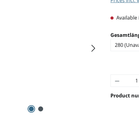
Prices incl.
Available 
Select
Gesamtlän
Product 
Product n