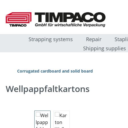
ip to main content
Skip to search
Skip to main navigation
Strapping systems
Repair
Stapl
Shipping supplies
Corrugated cardboard and solid board
Wellpappfaltkartons
Skip image gallery