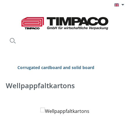
Skip to main content
Corrugated cardboard and solid board
Wellpappfaltkartons
Skip image gallery