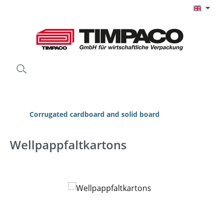
Skip to main content
Corrugated cardboard and solid board
Wellpappfaltkartons
Skip image gallery