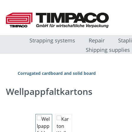
ip to main content
Skip to search
Skip to main navigation
Strapping systems
Repair
Stapl
Shipping supplies
Corrugated cardboard and solid board
Wellpappfaltkartons
Skip image gallery