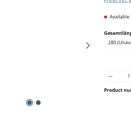
Prices incl.
Available 
Select
Gesamtlän
Product 
Product n