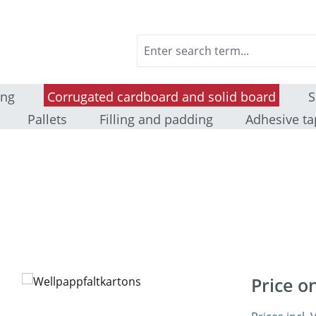
ing
Corrugated cardboard and solid board
S
Pallets
Filling and padding
Adhesive ta
Price o