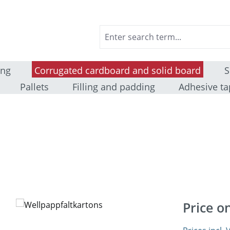
ing
Corrugated cardboard and solid board
S
Pallets
Filling and padding
Adhesive ta
Price o