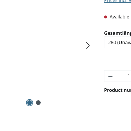
Prices incl.
Available 
Select
Gesamtlän
Product 
Product n