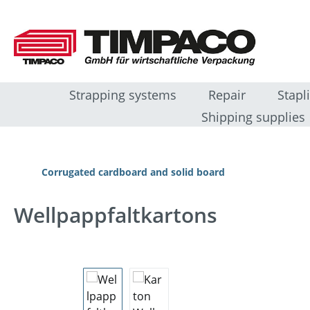
ip to main content
Skip to search
Skip to main navigation
Strapping systems
Repair
Stapl
Shipping supplies
Corrugated cardboard and solid board
Wellpappfaltkartons
Skip image gallery