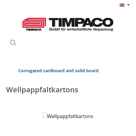
Skip to main content
Corrugated cardboard and solid board
Wellpappfaltkartons
Skip image gallery