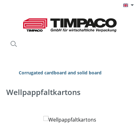
Skip to main content
Corrugated cardboard and solid board
Wellpappfaltkartons
Skip image gallery