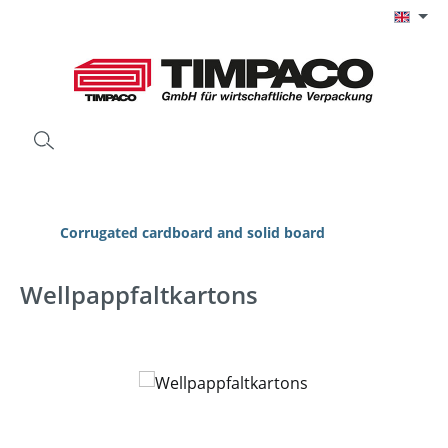
Skip to main content
Corrugated cardboard and solid board
Wellpappfaltkartons
Skip image gallery